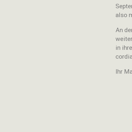
Septe
also 
An den
weiter
in ihr
cordia
Ihr Ma