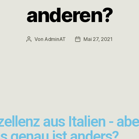
anderen?
Von
AdminAT
Mai 27, 2021
ellenz aus Italien - abe
s genau ist anders?