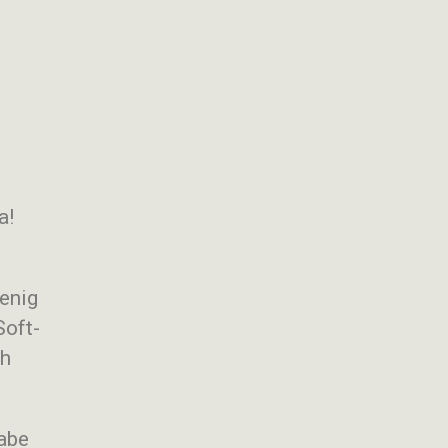
a!
enig
Soft-
ch
gabe