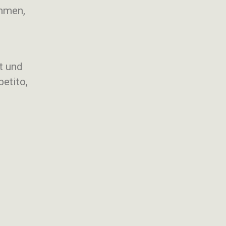
mmen,
t und
petito,