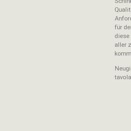
Schink
Quali
Anfor
für de
diese 
aller
kommt
Neugi
tavol